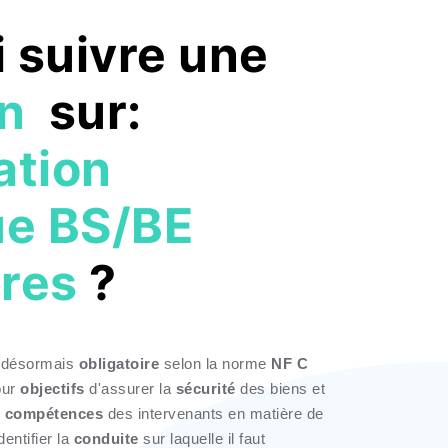
 suivre une
on
sur:
ation
ue BS/BE
res
?
 désormais
obligatoire
selon la norme
NF C
our
objectifs
d'assurer la
sécurité
des biens et
s
compétences
des intervenants en matière de
dentifier la
conduite
sur laquelle il faut