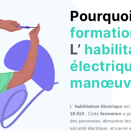
Pourquoi
formati
L’
habilit
électriq
manœuv
L'
habilitation électrique
est
18-510
. Cette
formation
a p
des personnes, démontrer le
sécurité électrique, et savoir i