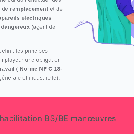
ne qui doit effectuer des
e de
remplacement
et de
ppareils électriques
t
dangereux
(agent de
éfinit les principes
employeur une obligation
ravail
(
Norme NF C 18-
générale et industrielle).
habilitation BS/BE manœuvres