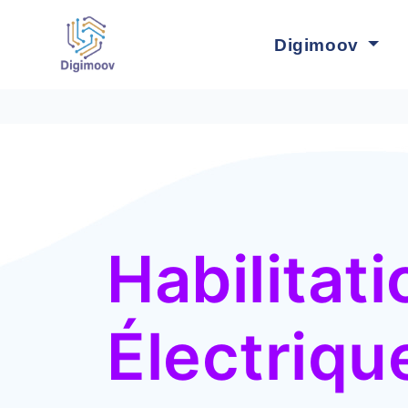
Digimoov
Nos fo
Habilitati
Électriqu