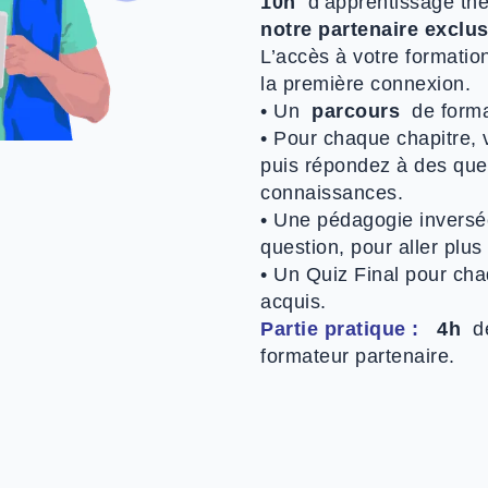
10h
d’apprentissage théo
notre partenaire exclu
L’accès à votre formation
la première connexion.
• Un
parcours
de form
• Pour chaque chapitre, v
puis répondez à des ques
connaissances.
• Une pédagogie inversé
question, pour aller plus 
• Un Quiz Final pour cha
acquis.
Partie pratique :
4h
de
formateur partenaire.