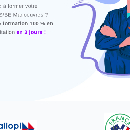
 à former votre
e BS/BE Manoeuvres ?
 formation 100 % en
itation
en 3 jours !