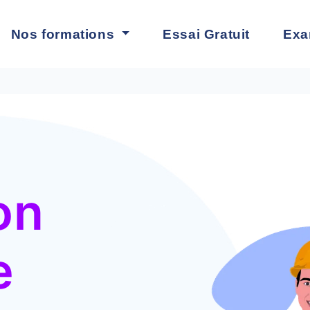
rmations
Essai Gratuit
Examen
Mon CPF
on
e