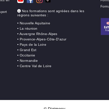
Nous contacter
er de
Discuter sur WhatsApp
rd de
+33 9 86 87 88 66
Envoyez nous un message
handise léger
des clients en
Nos formations sont agréées dans les
 de transport
régions suivantes :