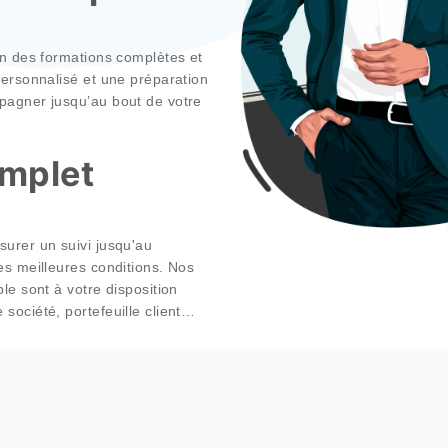
aissances par la création de ce centre
ion complète
sposition des formations complètes et
 suivi personnalisé et une préparation
s accompagner jusqu’au bout de votre
 complet
ous assurer un suivi jusqu'au
 dans les meilleures conditions. Nos
comptable sont à votre disposition
ion de société, portefeuille client…