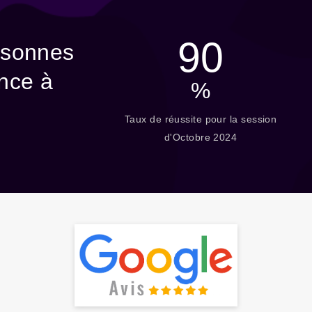
de Formation (
90
 personnes
nfiance à
%
Taux de réussite pour la s