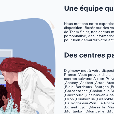
Une équ
Nous mettons no
disposition. Bas
de Team Spirit,
personnalisé, d
pour bien démarr
Des cen