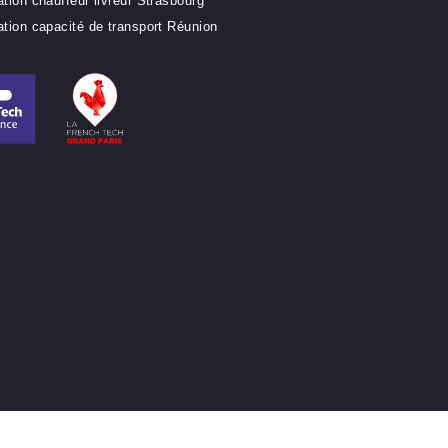
Liens pratiques
Devenir transporteur Paris
Formation capacité de transport Lyon
Formation Livreur Marseille léger
Devenir chauffeur livreur Nantes
Capacitaire transport à Bordeaux
Formation chauffeur livreur Strasbourg
Formation capacité de transport Réunion