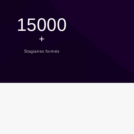
CPF).
15000
+
ession
Stagiaires formés