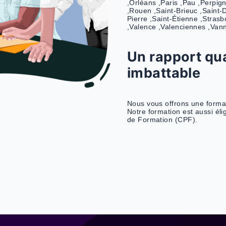
Digimoov met à 
France. Vous po
centres suivant
,Annecy ,Antib
,Blois ,Bordeau
,Carcassonne ,
,Cherbourg ,Ch
,Dijon ,Dunker
,La Roche-sur-Y
,Lorient ,Lyon 
,Montauban ,Mo
,Orléans ,Paris
,Rouen ,Saint-B
Pierre ,Saint-É
,Valence ,Valen
Un rapp
imbatta
Nous vous offro
Notre formatio