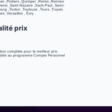
votre disposition des centres d’examen partout en
uvez choisir de passer votre examen dans l’un des
s:Aix-en-Provence ,Ajaccio ,Albi ,Amiens ,Angers
es ,Arras ,Auxerre ,Avignon ,Bayonne ,Besançon
x ,Bourges ,Brest ,Caen ,Calais ,Cannes
Chalon-sur-Saône ,Chambéry ,Charleville-Mézières
âlons-en-Champagne ,Clermont-Ferrand ,Colmar
que ,Grenoble ,Guadeloupe ,Guyane ,LA Réunion
on ,La Rochelle ,Le Havre ,Le Mans ,Lille ,Limoges
,Marseille ,Martinique ,Mayotte ,Melun ,Metz
ntpellier ,Mulhouse ,Nancy ,Nantes ,Nice ,Nîmes
 ,Pau ,Perpignan ,Poitiers ,Quimper ,Reims ,Rennes
rieuc ,Saint-Denis ,Saint-Nazaire ,Saint-Paul ,Saint-
tienne ,Strasbourg ,Toulon ,Toulouse ,Tours ,Troyes
ciennes ,Vannes ,Versailles , Évry .
ort qualité prix
ble
ns une formation complète pour le meilleur prix.
n est aussi éligible au programme Compte Personnel