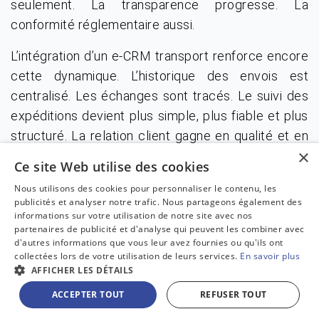
seulement. La transparence progresse. La
conformité réglementaire aussi.
L’intégration d’un e-CRM transport renforce encore
cette dynamique. L’historique des envois est
centralisé. Les échanges sont tracés. Le suivi des
expéditions devient plus simple, plus fiable et plus
structuré. La relation client gagne en qualité et en
×
efficacité. Pour preuve, certaines entreprises
Ce site Web utilise des cookies
rapportent jusqu’à 30 % d’amélioration de la
Nous utilisons des cookies pour personnaliser le contenu, les
satisfaction client grâce à des mises à jour
publicités et analyser notre trafic. Nous partageons également des
automatisées et à des portails de suivi interactifs.
informations sur votre utilisation de notre site avec nos
partenaires de publicité et d'analyse qui peuvent les combiner avec
Cela peut être via chatbots ou interfaces dédiées.
d'autres informations que vous leur avez fournies ou qu'ils ont
collectées lors de votre utilisation de leurs services.
En savoir plus
Les avantages de la visibilité en
AFFICHER LES DÉTAILS
temps réel
ACCEPTER TOUT
REFUSER TOUT