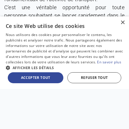
C’est une véritable opportunité pour toute
personne souhaitant se lancer rapidement dans le
×
transport de marchandise.
Ce site Web utilise des cookies
Nous utilisons des cookies pour personnaliser le contenu, les
Quelles sont les conditions pour
publicités et analyser notre trafic. Nous partageons également des
créer une société de transport ?
informations sur votre utilisation de notre site avec nos
partenaires de publicité et d'analyse qui peuvent les combiner avec
d'autres informations que vous leur avez fournies ou qu'ils ont
Pour créer une société de transport, il est
collectées lors de votre utilisation de leurs services.
En savoir plus
nécessaire de respecter plusieurs conditions
AFFICHER LES DÉTAILS
création entreprise, notamment l’obtention de la
ACCEPTER TOUT
REFUSER TOUT
capacité professionnelle.
Cette certification permet l’accès à la profession
et l’obtention de la licence de transport,
indispensable pour exploiter une entreprise de
transport routier.
La création d'entreprise nécessite également de