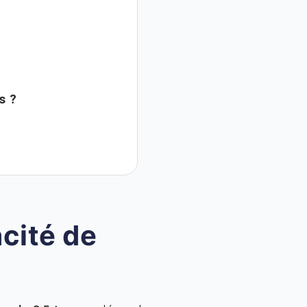
s ?
acité de