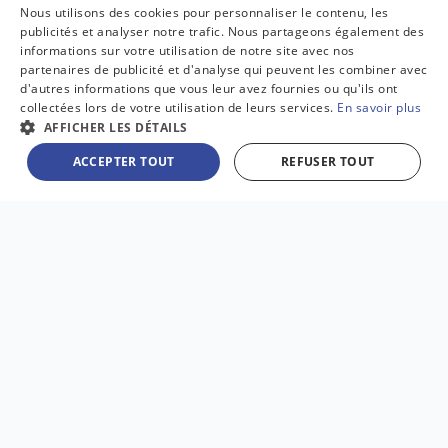
Nous utilisons des cookies pour personnaliser le contenu, les
pour en savoir plus.
publicités et analyser notre trafic. Nous partageons également des
informations sur votre utilisation de notre site avec nos
partenaires de publicité et d'analyse qui peuvent les combiner avec
L’aspect financier du
d'autres informations que vous leur avez fournies ou qu'ils ont
collectées lors de votre utilisation de leurs services.
En savoir plus
partenariat :
AFFICHER LES DÉTAILS
ACCEPTER TOUT
REFUSER TOUT
En tant que futur entrepreneur, vous serez
chargé(e) de la recherche d'informations
financières, de l'élaboration de votre propre
compte de résultat et/ou modèle de coûts.
Plus vous avancerez dans le processus de
candidature, plus vous découvrirez des détails sur
l'activité et les coûts associés, notamment les
coûts des offres et des remises exclusives
négociées par Amazon pour les partenaires de
service de livraison.